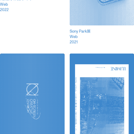
Web
2022
Sony Park展
Web
2021